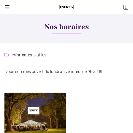


Lieu dit Cologne
18570 Le Subdray
Nos horaires
06 60 74 08 19
Informations utiles

Nous sommes ouvert du lundi au vendredi de 9h à 18h
Adresse email de réception

Recopier le code ci-contre

Rafraîchir le captcha

Une question