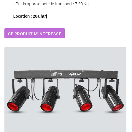
• Poids approx. pour le transport : 7.20 Kg
Location : 20€ ht/j
Une question
CE PRODUIT M'INTÉRESSE
ACCUEIL
06 60 74 08 1
ONS ÉVÉNEMENTIELLES
ATION MATÉRIEL
TENTES
NOS PRODUITS
Rejoignez-nou
AVIS
ACTUALITÉS
Restez info
CONTACT