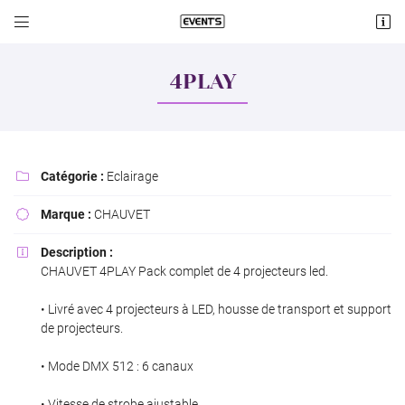


Lieu dit Cologne
18570 Le Subdray
4PLAY
06 60 74 08 19
Catégorie :
Eclairage

Marque :
CHAUVET

Description :

CHAUVET 4PLAY Pack complet de 4 projecteurs led.
Adresse email de réception

• Livré avec 4 projecteurs à LED, housse de transport et support
de projecteurs.
Recopier le code ci-contre

Rafraîchir le captcha
• Mode DMX 512 : 6 canaux

• Vitesse de strobe ajustable