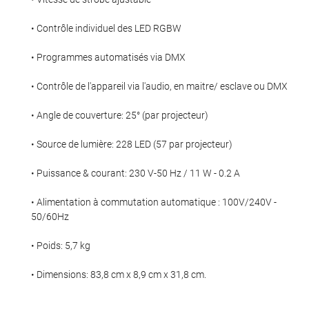
• Contrôle individuel des LED RGBW
• Programmes automatisés via DMX
En cochant cette case, vous consentez à recevoir nos propositions commerciales à
l'adresse email indiqué ci-dessus. Vous pouvez vous désinscrire à tout moment en
utilisant
le formulaire de désinscription
.
• Contrôle de l'appareil via l'audio, en maitre/ esclave ou DMX
INSCRIPTION
• Angle de couverture: 25° (par projecteur)
• Source de lumière: 228 LED (57 par projecteur)
• Puissance & courant: 230 V-50 Hz / 11 W - 0.2 A
• Alimentation à commutation automatique : 100V/240V -
50/60Hz
• Poids: 5,7 kg
• Dimensions: 83,8 cm x 8,9 cm x 31,8 cm.