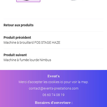
NOS PRODUITS
Rejoignez-nou
AVIS
ACTUALITÉS
Retour aux produits
Restez info
CONTACT
Produit précédent
INSCRIPTION NEWS
Machine à brouillard FOS STAGE HAZE
Produit suivant
Machine à fumée lourde Nimbus
Event's
Merci d'accepter les cookies
ici
pour voir la map.
06 60 74 08 19
Horaires d'ouverture :