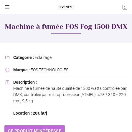


Lieu dit Cologne
18570 Le Subdray
Machine à fumée FOS Fog 1500 DMX
06 60 74 08 19
Catégorie :
Eclairage

Marque :
FOS TECHNOLOGIES

Description :

Machine à fumée de haute qualité de 1500 watts contrôlée par
Adresse email de réception

DMX, contrôlée par microprocesseur (ATMEL), 475 * 310 * 220
mm, 9,5 kg
Recopier le code ci-contre

Location : 20€ ht/j
Rafraîchir le captcha

CE PRODUIT M'INTÉRESSE