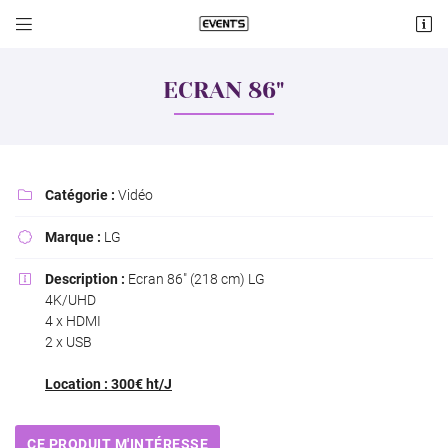


Lieu dit Cologne
18570 Le Subdray
ECRAN 86"
06 60 74 08 19
Catégorie :
Vidéo

Marque :
LG

Description :
Ecran 86" (218 cm) LG

4K/UHD
Adresse email de réception

4 x HDMI
2 x USB
Recopier le code ci-contre

Location : 300€ ht/J
Rafraîchir le captcha

CE PRODUIT M'INTÉRESSE