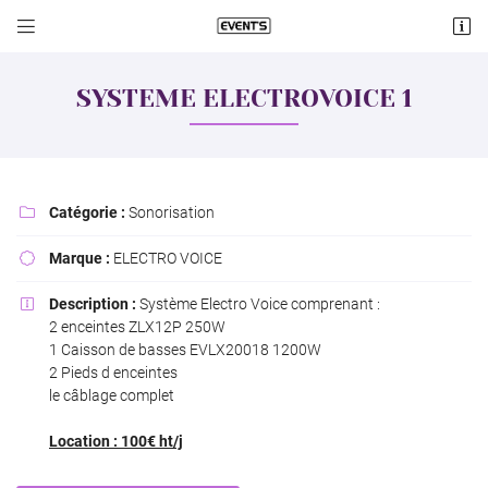


Lieu dit Cologne
18570 Le Subdray
SYSTEME ELECTROVOICE 1
06 60 74 08 19
Catégorie :
Sonorisation

Marque :
ELECTRO VOICE

Description :
Système Electro Voice comprenant :

2 enceintes ZLX12P 250W
Adresse email de réception

1 Caisson de basses EVLX20018 1200W
2 Pieds d enceintes
le câblage complet
Recopier le code ci-contre

Rafraîchir le captcha
Location : 100€ ht/j
