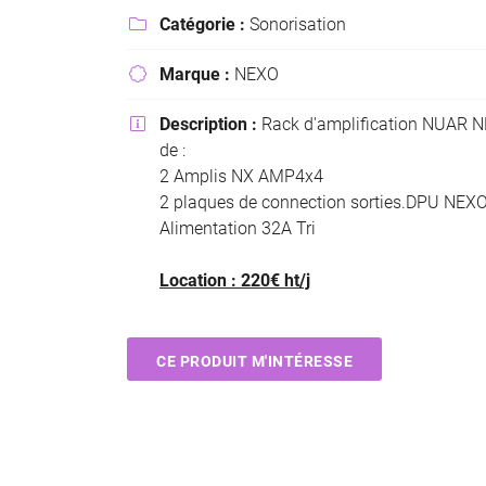
Recopier le code ci-contre

Catégorie :
Sonorisation

Rafraîchir le captcha

Marque :
NEXO

En cochant cette case, vous consentez à recevoir nos propositions commer
Description :
Rack d'amplification NUAR 

l'adresse email indiqué ci-dessus. Vous pouvez vous désinscrire à tout mo
de :
utilisant
le formulaire de désinscription
.
2 Amplis NX AMP4x4
2 plaques de connection sorties.DPU NEX
INSCRIPTION
Alimentation 32A Tri
Location : 220€ ht/j
CE PRODUIT M'INTÉRESSE