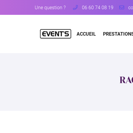
Une question ?
06 60 74 08 19
Lieu dit Cologne
18570 Le Subdray
06 60 74 08 19
ACCUEIL
PRESTATION
RA
Adresse email de réception
