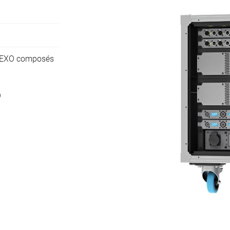
ciales à
NEXO composés
ment en
O