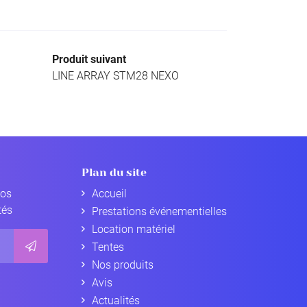
Produit suivant
LINE ARRAY STM28 NEXO
Plan du site
nos
Accueil
tés
Prestations événementielles
Location matériel
Tentes
Nos produits
Avis
Actualités