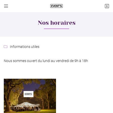


Lieu dit Cologne
18570 Le Subdray
Nos horaires
06 60 74 08 19
Informations utiles

Nous sommes ouvert du lundi au vendredi de 9h à 18h
Adresse email de réception

Recopier le code ci-contre

Rafraîchir le captcha

Une question