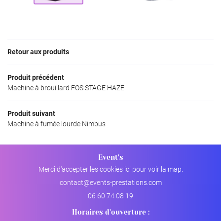
NOS PRODUITS
Rejoignez-nou
AVIS
ACTUALITÉS
Retour aux produits
Restez info
CONTACT
Produit précédent
INSCRIPTION NEWS
Machine à brouillard FOS STAGE HAZE
Produit suivant
Machine à fumée lourde Nimbus
Event's
Merci d'accepter les cookies
ici
pour voir la map.
06 60 74 08 19
Horaires d'ouverture :