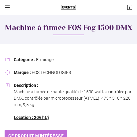


Lieu dit Cologne
18570 Le Subdray
Machine à fumée FOS Fog 1500 DMX
06 60 74 08 19
Catégorie :
Eclairage

Marque :
FOS TECHNOLOGIES

Description :

Machine à fumée de haute qualité de 1500 watts contrôlée par
Adresse email de réception

DMX, contrôlée par microprocesseur (ATMEL), 475 * 310 * 220
mm, 9,5 kg
Recopier le code ci-contre

Location : 20€ ht/j
Rafraîchir le captcha

CE PRODUIT M'INTÉRESSE