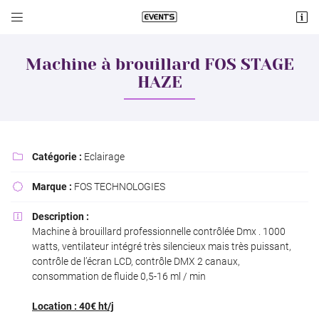


Lieu dit Cologne
18570 Le Subdray
Machine à brouillard FOS STAGE
06 60 74 08 19
HAZE
Catégorie :
Eclairage

Marque :
FOS TECHNOLOGIES

Description :

Adresse email de réception

Machine à brouillard professionnelle contrôlée Dmx . 1000
watts, ventilateur intégré très silencieux mais très puissant,
Recopier le code ci-contre

contrôle de l’écran LCD, contrôle DMX 2 canaux,
consommation de fluide 0,5-16 ml / min
Rafraîchir le captcha

Location : 40€ ht/j