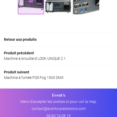
NOS PRODUITS
Rejoignez-nou
AVIS
ACTUALITÉS
Restez info
Retour aux produits
CONTACT
INSCRIPTION NEWS
Produit précédent
Machine à brouillard LOOK UNIQUE 2.1
Produit suivant
Machine à fumée FOS Fog 1500 DMX
Event's
Merci d'accepter les cookies
ici
pour voir la map.
06 60 74 08 19